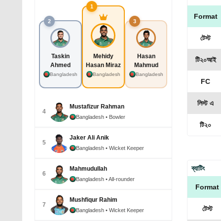
1
Format
2
3
টেস্ট
Taskin
Mehidy
Hasan
টি২০আই
Ahmed
Hasan Miraz
Mahmud
Bangladesh
Bangladesh
Bangladesh
FC
লিস্ট এ
Mustafizur Rahman
4
Bangladesh
• Bowler
টি২০
Jaker Ali Anik
5
Bangladesh
• Wicket Keeper
ব্যাটিং
Mahmudullah
6
Bangladesh
• All-rounder
Format
Mushfiqur Rahim
7
টেস্ট
Bangladesh
• Wicket Keeper