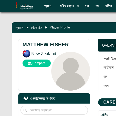
প্রচ্ছদ
লাইভ স্কোর
খবর
দল
ছবিঘর
প্রচ্ছদ
খেলোয়াড়
Player Profile
MATTHEW FISHER
OVERV
New Zealand
Full N
Compare
জাতীয়তা
জন্ম
বয়স
খেলোয়াড়দের উপাত্ত
CARE
বোলিং