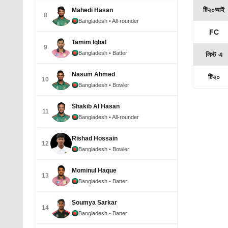
টি২০আই
Mahedi Hasan
8
Bangladesh
• All-rounder
FC
Tamim Iqbal
9
Bangladesh
• Batter
লিস্ট এ
Nasum Ahmed
টি২০
10
Bangladesh
• Bowler
Shakib Al Hasan
11
Bangladesh
• All-rounder
Rishad Hossain
12
Bangladesh
• Bowler
Mominul Haque
13
Bangladesh
• Batter
Soumya Sarkar
14
Bangladesh
• Batter