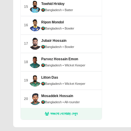
Towhid Hridoy
15
Bangladesh
• Batter
Ripon Mondol
16
Bangladesh
• Bowler
Jubair Hossain
17
Bangladesh
• Bowler
Parvez Hossain Emon
18
Bangladesh
• Wicket Keeper
Litton Das
19
Bangladesh
• Wicket Keeper
Mosaddek Hossain
20
Bangladesh
• All-rounder
সবগুলো খেলোয়াড় দেখুন