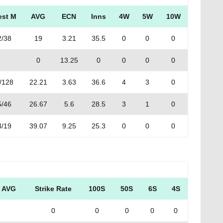
est M
AVG
ECN
Inns
4W
5W
10W
2/38
19
3.21
35.5
0
0
0
0
13.25
0
0
0
0
/128
22.21
3.63
36.6
4
3
0
5/46
26.67
5.6
28.5
3
1
0
3/19
39.07
9.25
25.3
0
0
0
AVG
Strike Rate
100S
50S
6S
4S
0
0
0
0
0