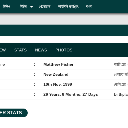
ভিডিও
সিরিজ
খেলোয়াড়
আইসিসি র‍্যাঙ্কিং
বাংলা
IEW
STATS
NEWS
PHOTOS
ame
:
Matthew Fisher
ব্যাটিংয়ের
:
New Zealand
খেলাতে ভূ
:
10th Nov, 1999
বোলিংয়ের 
:
26 Years, 8 Months, 27 Days
Birthpl
ER STATS