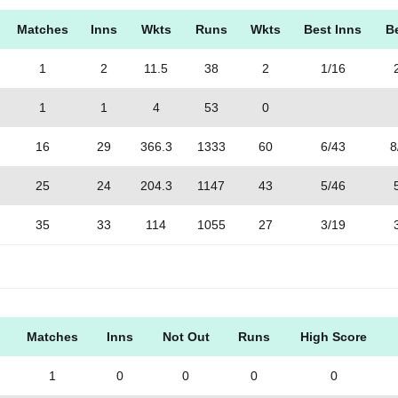
Matches
Inns
Wkts
Runs
Wkts
Best Inns
B
1
2
11.5
38
2
1/16
1
1
4
53
0
16
29
366.3
1333
60
6/43
8
25
24
204.3
1147
43
5/46
35
33
114
1055
27
3/19
Matches
Inns
Not Out
Runs
High Score
1
0
0
0
0