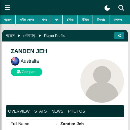
প্রচ্ছদ
লাইভ স্কোর
খবর
দল
ছবিঘর
ভিডিও
ফিকচার
ফলাফল
প্রচ্ছদ
খেলোয়াড়
Player Profile
ZANDEN JEH
Australia
Compare
OVERVIEW
STATS
NEWS
PHOTOS
Full Name
:
Zanden Jeh