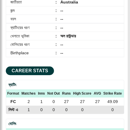
জাতীয়তা
:
Australia
জন্ম
:
--
বয়স
:
--
ব্যাটিংয়ের ধরণ
:
--
খেলাতে ভূমিকা
:
অল রাউন্ডার
বোলিংয়ের ধরণ
:
--
Birthplace
:
--
CAREER STATS
ব্যাটিং
Format
Matches
Inns
Not Out
Runs
High Score
AVG
Strike Rate
10
FC
2
1
0
27
27
27
49.09
0
লিস্ট এ
1
0
0
0
0
0
0
বোলিং