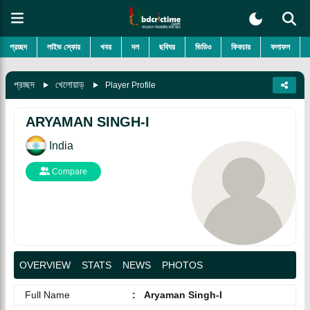
প্রচ্ছদ
লাইভ স্কোর
খবর
দল
ছবিঘর
ভিডিও
ফিকচার
ফলাফল
প্রচ্ছদ
খেলোয়াড়
Player Profile
ARYAMAN SINGH-I
India
Compare
OVERVIEW
STATS
NEWS
PHOTOS
Full Name
:
Aryaman Singh-I