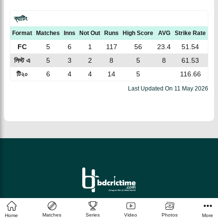
ব্যাটিং
Format
Matches
Inns
Not Out
Runs
High Score
AVG
Strike Rate
10
FC
5
6
1
117
56
23.4
51.54
লিস্ট এ
5
3
2
8
5
8
61.53
টি২০
6
4
4
14
5
116.66
Last Updated On
11 May 2026
© 2026 bdcrictime.com All rights reserved.
Matches
Series
Video
Photos
Home
More