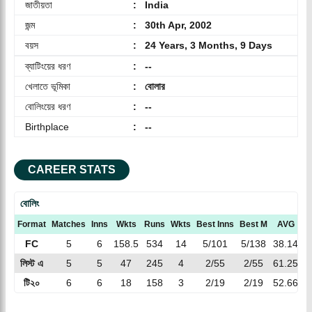
জাতীয়তা
:
India
জন্ম
:
30th Apr, 2002
বয়স
:
24 Years, 3 Months, 9 Days
ব্যাটিংয়ের ধরণ
:
--
খেলাতে ভূমিকা
:
বোলার
বোলিংয়ের ধরণ
:
--
Birthplace
:
--
CAREER STATS
বোলিং
Format
Matches
Inns
Wkts
Runs
Wkts
Best Inns
Best M
AVG
E
FC
5
6
158.5
534
14
5/101
5/138
38.14
3
লিস্ট এ
5
5
47
245
4
2/55
2/55
61.25
5
টি২০
6
6
18
158
3
2/19
2/19
52.66
8