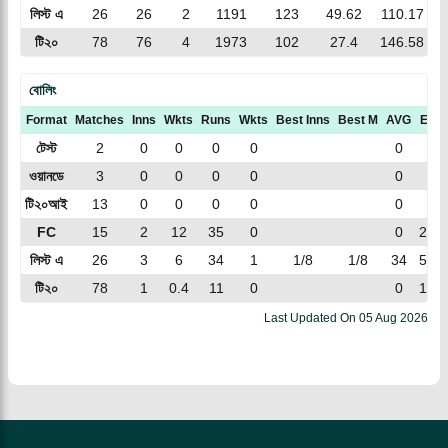
লিস্ট এ
26
26
2
1191
123
49.62
110.17
টি২০
78
76
4
1973
102
27.4
146.58
বোলিং
Format
Matches
Inns
Wkts
Runs
Wkts
Best Inns
Best M
AVG
ECN
টেস্ট
2
0
0
0
0
0
0
ওয়ানডে
3
0
0
0
0
0
0
টি২০আই
13
0
0
0
0
0
0
FC
15
2
12
35
0
0
2.91
লিস্ট এ
26
3
6
34
1
1/8
1/8
34
5.66
টি২০
78
1
0.4
11
0
0
16.5
Last Updated On
05 Aug 2026