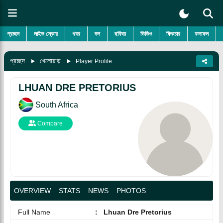
প্রচ্ছদ
লাইভ স্কোর
খবর
দল
ছবিঘর
ভিডিও
ফিকচার
ফলাফল
প্রচ্ছদ
খেলোয়াড়
Player Profile
LHUAN DRE PRETORIUS
South Africa
Compare
OVERVIEW
STATS
NEWS
PHOTOS
Full Name
:
Lhuan Dre Pretorius