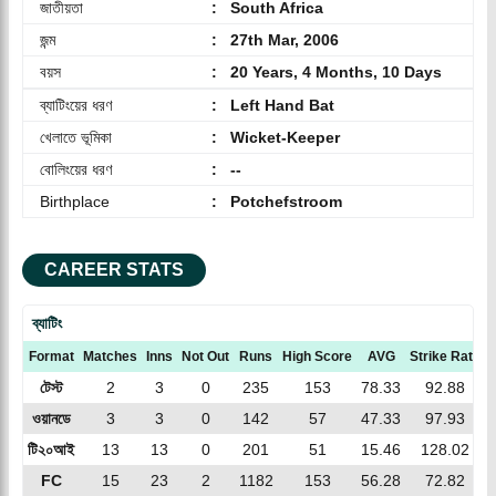
জাতীয়তা
:
South Africa
জন্ম
:
27th Mar, 2006
বয়স
:
20 Years, 4 Months, 10 Days
ব্যাটিংয়ের ধরণ
:
Left Hand Bat
খেলাতে ভূমিকা
:
Wicket-Keeper
বোলিংয়ের ধরণ
:
--
Birthplace
:
Potchefstroom
CAREER STATS
ব্যাটিং
Format
Matches
Inns
Not Out
Runs
High Score
AVG
Strike Rate
টেস্ট
2
3
0
235
153
78.33
92.88
ওয়ানডে
3
3
0
142
57
47.33
97.93
টি২০আই
13
13
0
201
51
15.46
128.02
FC
15
23
2
1182
153
56.28
72.82